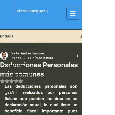
Victor Vazquez |
Entrada
Todas las entradas
Victor Andres Vazquez
Todas las entradas
13 nov 2024
4 min de lectura
Deducciones Personales
Contabilidad
más comunes
Recomendación
Obtuvo NaN de 5 estrellas.
Redes Sociales
Las deducciones personales son 
gastos realizados por personas 
Sociedad
físicas que pueden incluirse en su 
Impuestos
declaración anual, lo cual tiene un 
beneficio fiscal importante pues 