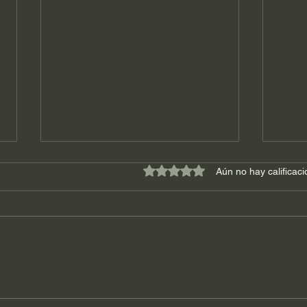
Obtuvo 0 de 5 estrellas.
Aún no hay calificac
Depósitos en efectivo,
La p
transferencias y el SAT: una
comp
guía básica.