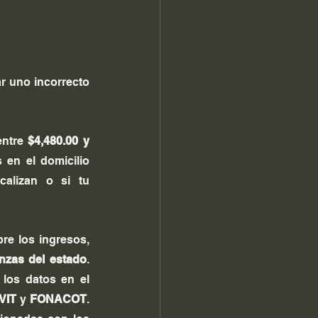
ar uno incorrecto 
ntre 
$4,480.00 y 
 en el domicilio 
alizan o si tu 
e los ingresos, 
anzas del estado
. 
Además, si el contribuyente tiene trabajadores a su cargo, deberá actualizar los datos en el 
VIT
 y 
FONACOT
. 