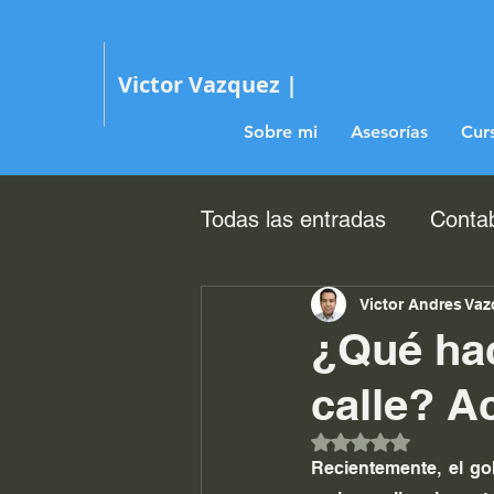
Victor Vazquez |
Sobre mi
Asesorías
Curs
Todas las entradas
Contab
Impuestos
Victor Andres Va
¿Qué hac
calle? Ac
Obtuvo NaN de 5 es
Recientemente, el g