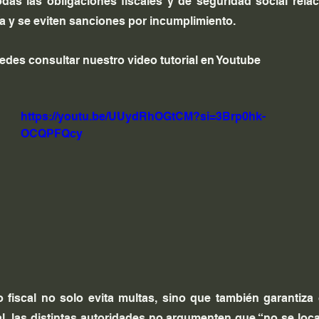
das las obligaciones fiscales y de seguridad social rela
a y se eviten sanciones por incumplimiento.
des consultar nuestro video tutorial en Youtube
https://youtu.be/UUydRhOGtCM?si=3Brp0hk-
OCQPFQcy
io fiscal no solo evita multas, sino que también garantiza
l, las distintas autoridades no argumenten que “no se locali