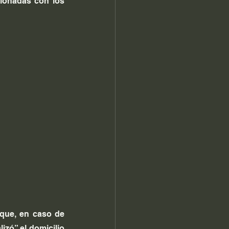
cionadas con los 
 que, en caso de 
zó” el domicilio 