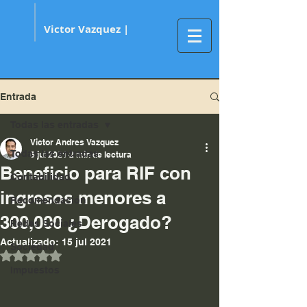
Victor Vazquez |
Entrada
Todas las entradas
Victor Andres Vazquez
Todas las entradas
6 jul 2021
2 min de lectura
Beneficio para RIF con
Contabilidad
ingresos menores a
Recomendación
300,000 ¿Derogado?
Redes Sociales
Actualizado:
15 jul 2021
Sociedad
Obtuvo NaN de 5 estrellas.
Impuestos