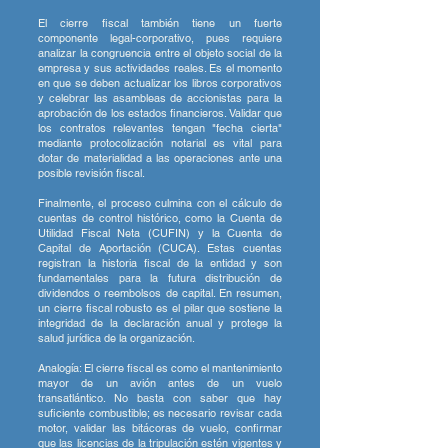
El cierre fiscal también tiene un fuerte
componente legal-corporativo, pues requiere
analizar la congruencia entre el objeto social de la
empresa y sus actividades reales. Es el momento
en que se deben actualizar los libros corporativos
y celebrar las asambleas de accionistas para la
aprobación de los estados financieros. Validar que
los contratos relevantes tengan "fecha cierta"
mediante protocolización notarial es vital para
dotar de materialidad a las operaciones ante una
posible revisión fiscal.
Finalmente, el proceso culmina con el cálculo de
cuentas de control histórico, como la Cuenta de
Utilidad Fiscal Neta (CUFIN) y la Cuenta de
Capital de Aportación (CUCA). Estas cuentas
registran la historia fiscal de la entidad y son
fundamentales para la futura distribución de
dividendos o reembolsos de capital. En resumen,
un cierre fiscal robusto es el pilar que sostiene la
integridad de la declaración anual y protege la
salud jurídica de la organización.
Analogía: El cierre fiscal es como el mantenimiento
mayor de un avión antes de un vuelo
transatlántico. No basta con saber que hay
suficiente combustible; es necesario revisar cada
motor, validar las bitácoras de vuelo, confirmar
que las licencias de la tripulación estén vigentes y