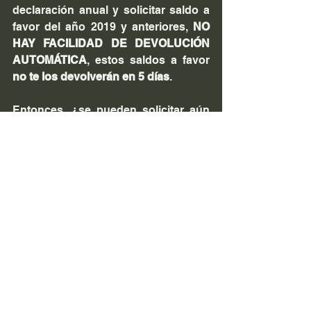
declaración anual y solicitar saldo a 
favor del año 2019 y anteriores, 
NO 
HAY FACILIDAD DE DEVOLUCIÓN 
AUTOMÁTICA
, estos saldos a favor 
no te los devolverán en 5 días
.
Entonces, ¿se pueden solicitar aún 
devoluciones de 2019 hacia atrás.?
La respuesta es SI, 
Sin embargo, para estos casos, una 
vez que presentes de declaración 
anual, deberás realizar un trámite 
adicional, que consiste en solicitar la 
devolución mediante el FORMATO 
ELECTRÓNICO DE DEVOLUCIONES 
FED. También conocido como 
DEVOLUCIÓN MANUAL.