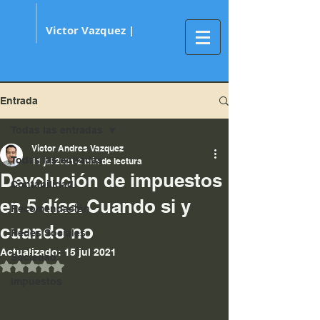
Victor Vazquez |
Entrada
Todas las entradas
Victor Andres Vazquez
Todas las entradas
11 jul 2021
2 min de lectura
Devolución de impuestos
Contabilidad
en 5 días. Cuando si y
Recomendación
cuando no
Redes Sociales
Actualizado:
15 jul 2021
Sociedad
Obtuvo NaN de 5 estrellas.
Impuestos